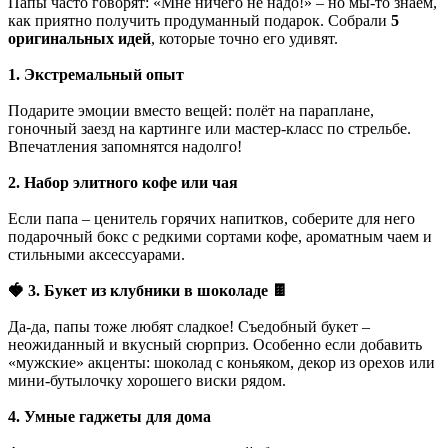
Папы часто говорят: «Мне ничего не надо!» – но мы-то знаем,
как приятно получить продуманный подарок. Собрали
5
оригинальных идей
, которые точно его удивят.
1. Экстремальный опыт
Подарите эмоции вместо вещей: полёт на параплане,
гоночный заезд на картинге или мастер-класс по стрельбе.
Впечатления запомнятся надолго!
2. Набор элитного кофе или чая
Если папа – ценитель горячих напитков, соберите для него
подарочный бокс с редкими сортами кофе, ароматным чаем и
стильными аксессуарами.
🍓 3. Букет из клубники в шоколаде 🍫
Да-да, папы тоже любят сладкое! Съедобный букет –
неожиданный и вкусный сюрприз. Особенно если добавить
«мужские» акценты: шоколад с коньяком, декор из орехов или
мини-бутылочку хорошего виски рядом.
4. Умные гаджеты для дома