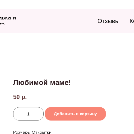
авка и
Отзывы
К
та
Любимой маме!
50
р.
Добавить в корзину
Размеры Открытки :