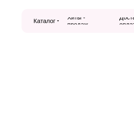
Хиты -
Дост
Каталог
продаж
опла